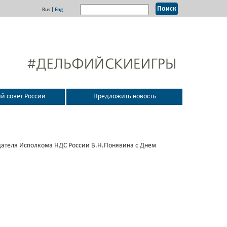
Rus
|
Eng
 совет России
Предложить новость
ателя Исполкома НДС России В.Н.Понявина с Днем