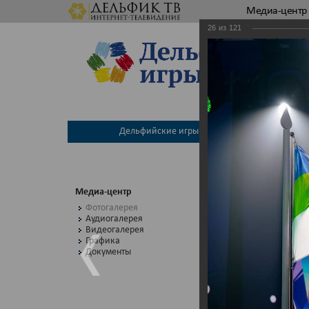
Медиа-центр
26
из
121
Дельфийские игры
Между
Медиа-центр
ФО
Фотогалерея
Аудиогалерея
Видеогалерея
Графика
Вто
Документы