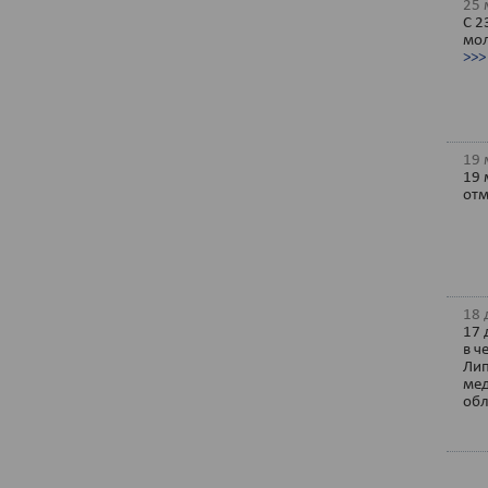
25 
С 2
мол
>>>
19 
19 
отм
18 
17 
в ч
Лип
мед
обл