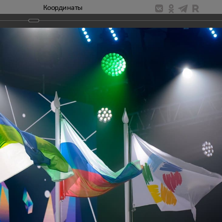
Координаты
народный Дельфийский комитет
Национальный Дельфийский
ТОГАЛЕРЕЯ
рые открытые молодежные Арктические Дельфийские игры