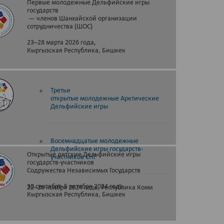
Первые молодежные Дельфийские игры
государств
— членов Шанхайской организации
сотрудничества (ШОС)
23–28 марта 2026 года,
Кыргызская Республика, Бишкек
Третьи
открытые молодежные Арктические
Дельфийские игры
Восемнадцатые молодежные
Дельфийские игры государств-
Открытые детские Дельфийские игры
участников СНГ
государств-участников
Содружества Независимых Государств
30 сентября-5 октября 2024 года,
22–26 ноября 2024 года, Республика Коми
Кыргызская Республика, Бишкек