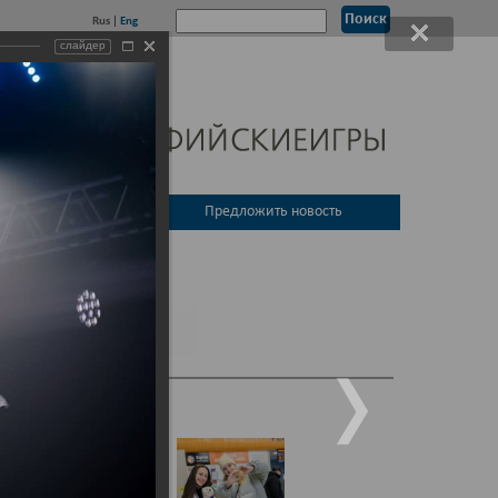
Rus
|
Eng
слайдер
 совет России
Предложить новость