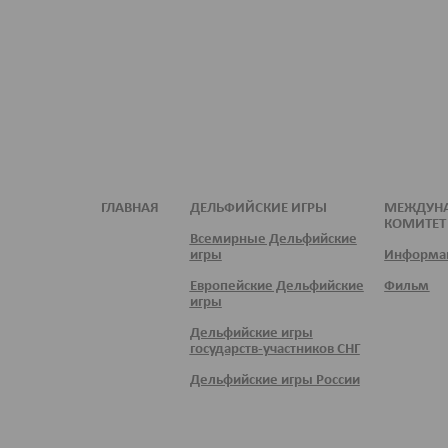
ГЛАВНАЯ
ДЕЛЬФИЙСКИЕ ИГРЫ
МЕЖДУН
КОМИТЕТ
Всемирные Дельфийские
игры
Информа
Европейские Дельфийские
Фильм
игры
Дельфийские игры
государств-участников СНГ
Дельфийские игры России